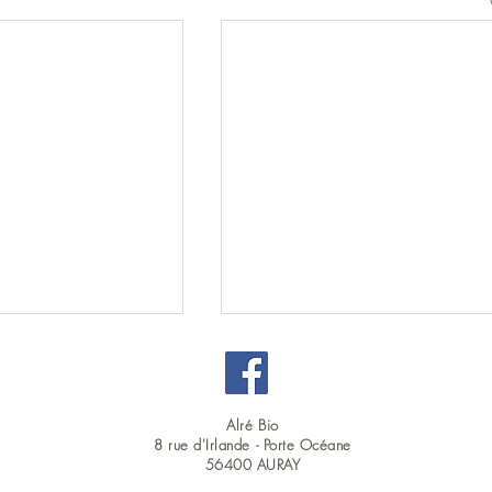
Alré Bio
8 rue d'Irlande -
Porte Océane
56400 AURAY
OUVERT DU LUNDI AU SAMEDI EN CONTINU : 9H00 - 19H00