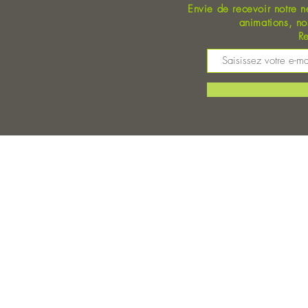
Envie de recevoir notre n
animations, n
Re
M
©
Magasin Bio Auray - Coopérative Bio - A