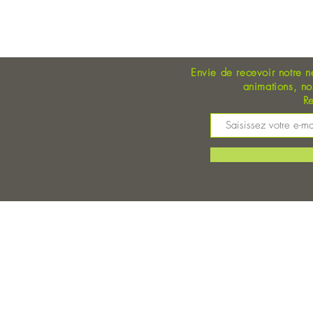
OUVERT DU LUNDI AU 
Envie de recevoir notre n
animations, n
Re
M
©
Magasin Bio Auray - Coopérative Bio - A