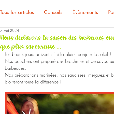
Tous les articles
Conseils
Évènements
Por
7 mai 2024
Nous déclarons la saison des barbecues ouve
que plus savoureuse ...
Les beaux jours arrivent : fini la pluie, bonjour le soleil !
Nos bouchers ont préparé des brochettes et de savoureu
barbecues.
Nos préparations marinées, nos saucisses, merguez et br
bio feront toute la différence !