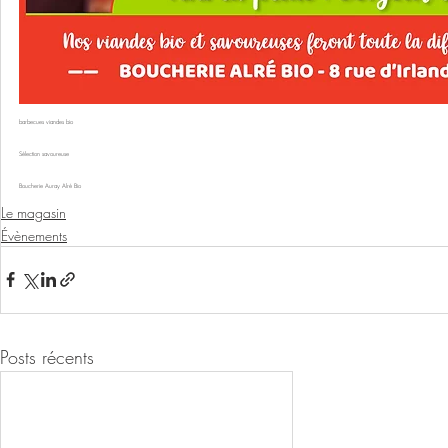
barbecues viandes bio 
Sélection savoureuse
Boucherie Auray Alré Bio
Le magasin
Évènements
Posts récents