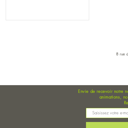
8 rue d
OUVERT DU LUNDI AU 
Envie de recevoir notre n
animations, n
Re