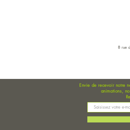
8 rue d
OUVERT DU LUNDI AU 
Envie de recevoir notre n
animations, n
Re