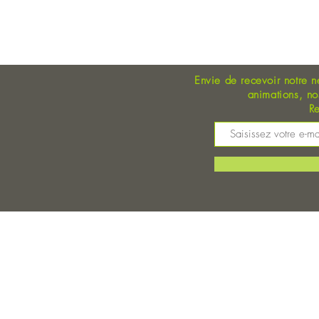
OUVERT DU LUNDI AU 
Envie de recevoir notre n
animations, n
Re
M
©
Magasin Bio Auray - Coopérative Bio - A