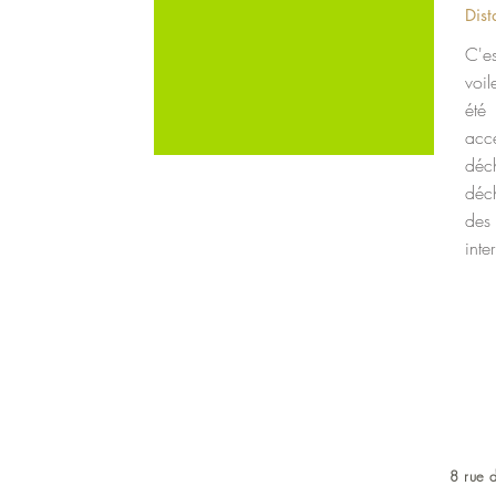
Dist
C'e
voil
été
acc
déc
déch
des 
inte
8 rue d