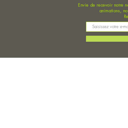
Envie de recevoir notre n
animations, n
Re
M
©
Magasin Bio Auray - Coopérative Bio - A