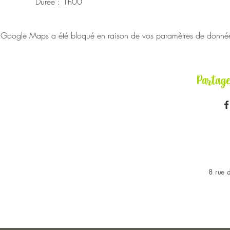
Durée : 1h00
Google Maps a été bloqué en raison de vos paramètres de données 
Partag
8 rue d
OUVERT DU LUNDI AU 