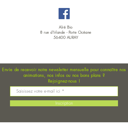
Alré Bio
8 rue d'Irlande -
Porte Océane
56400 AURAY
OUVERT DU LUNDI AU SAMEDI EN CONTINU : 9H00 - 19H00
Envie de recevoir notre newsletter mensuelle pour connaître nos
animations, nos
infos ou nos bons plans
?
Rejoignez-nous !
Inscription