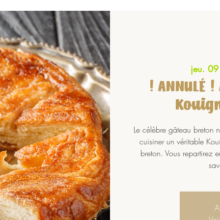
jeu. 09 
! ANNULÉ ! 
Kouig
Le célèbre gâteau breton 
cuisiner un véritable Ko
breton. Vous repartirez e
sav
A
Voi