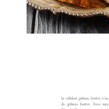
Le célèbre gâteau breton n’au
du gâteau breton. Vous repart