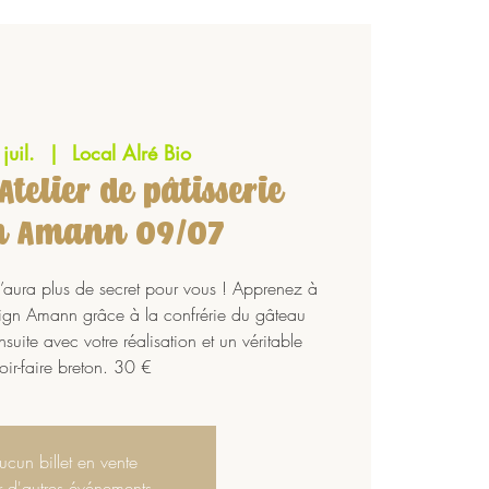
juil.
  |  
Local Alré Bio
Atelier de pâtisserie
n Amann 09/07
n’aura plus de secret pour vous ! Apprenez à
uign Amann grâce à la confrérie du gâteau
nsuite avec votre réalisation et un véritable
oir-faire breton. 30 €
ucun billet en vente
r d'autres événements