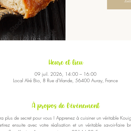
Heure et lieu
09 juil. 2026, 14:00 – 16:00
Local Alré Bio, 8 Rue d'Irlande, 56400 Auray, France
À propos de l'événement
ra plus de secret pour vous ! Apprenez à cuisiner un véritable Koui
irez ensuite avec votre réalisation et un véritable savoir-faire b