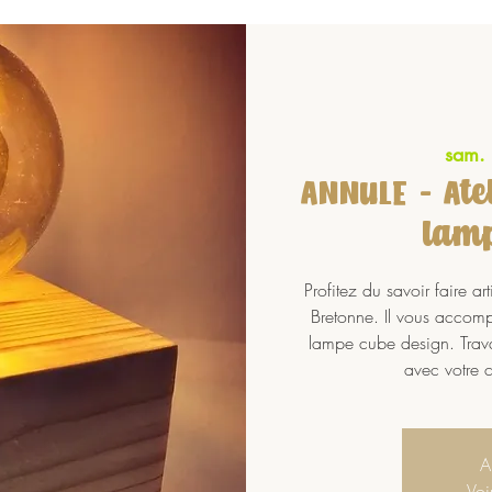
sam.
ANNULE - Ate
lamp
Profitez du savoir faire a
Bretonne. Il vous accom
lampe cube design. Travai
avec votre c
A
Voi