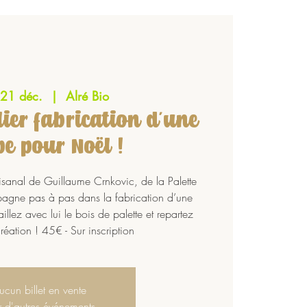
 21 déc.
  |  
Alré Bio
lier fabrication d'une
e pour Noël !
rtisanal de Guillaume Crnkovic, de la Palette
pagne pas à pas dans la fabrication d’une
llez avec lui le bois de palette et repartez
réation ! 45€ - Sur inscription
ucun billet en vente
r d'autres événements