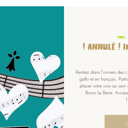
ven.
! ANNULÉ ! 
Rentrez dans l’univers des c
gallo et en français. Par
placer votre voix au sei
Bruno Le Berre. Access
1
A