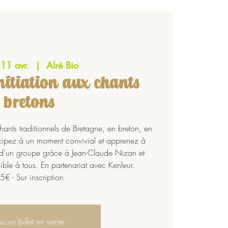
 11 avr.
  |  
Alré Bio
Initiation aux chants
bretons
hants traditionnels de Bretagne, en breton, en
ticipez à un moment convivial et apprenez à
n d’un groupe grâce à Jean-Claude Nizan et
ible à tous. En partenariat avec Kenleur.
5€ - Sur inscription
ucun billet en vente