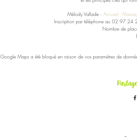
Mélody Vallade :
Accueil - Massag
Inscription par téléphone au 02 97 24 
Nombre de places
Google Maps a été bloqué en raison de vos paramètres de données 
Partag