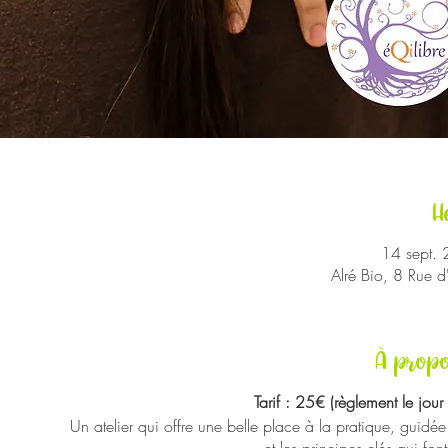
H
14 sept.
Alré Bio, 8 Rue 
À propo
Tarif : 25€ (règlement le jou
Un atelier qui offre une belle place à la pratique, gui
et les principes clés qui f