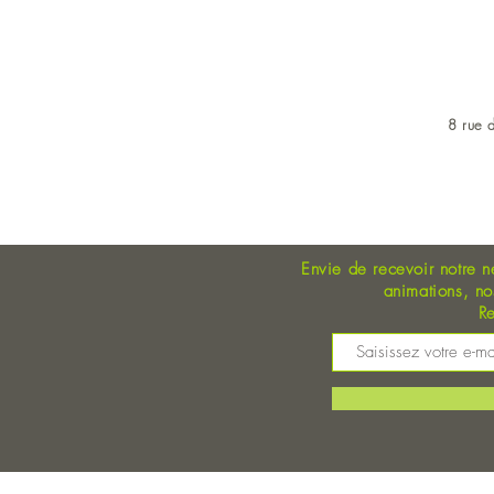
8 rue d
OUVERT DU LUNDI AU 
Envie de recevoir notre n
animations, n
Re