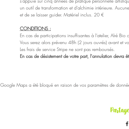
s’appuie sur cinq années de pratique personnelle artistiq
un outil de transformation et d’alchimie intérieure. Aucun
et de se laisser guider. Matériel inclus. 20 €
CONDITIONS :
En cas de participations insuffisantes à l’atelier, Alré Bio
Vous serez alors prévenu 48h (2 jours ouvrés) avant et vou
Les frais de service Stripe ne sont pas remboursés.
En cas de désistement de votre part, l'annulation devra ê
Google Maps a été bloqué en raison de vos paramètres de données 
Partag