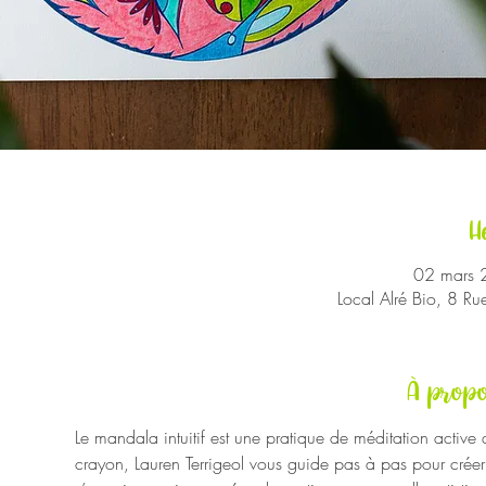
H
02 mars 
Local Alré Bio, 8 R
À propo
Le mandala intuitif est une pratique de méditation active 
crayon, Lauren Terrigeol vous guide pas à pas pour créer