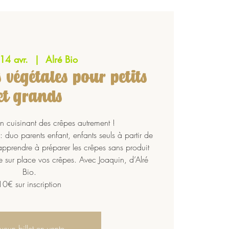
 14 avr.
  |  
Alré Bio
s végétales pour petits
et grands
en cuisinant des crêpes autrement !
 : duo parents enfant, enfants seuls à partir de
apprendre à préparer les crêpes sans produit
e sur place vos crêpes. Avec Joaquin, d’Alré
Bio.
10€ sur inscription
ucun billet en vente