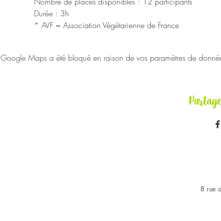
Nombre de places disponibles : 12 participants
Durée : 3h
* AVF = Association Végétarienne de France
Google Maps a été bloqué en raison de vos paramètres de données 
Partag
8 rue d
OUVERT DU LUNDI AU 