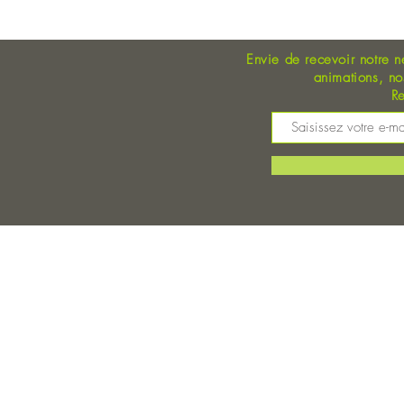
Envie de recevoir notre n
animations, n
Re
M
©
Magasin Bio Auray - Coopérative Bio - A