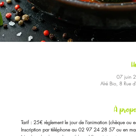
H
07 juin 
Alré Bio, 8 Rue 
À propo
Tarif : 25€ règlement le jour de l’animation (chèque ou e
Inscription par téléphone au 02 97 24 28 57 ou en mag