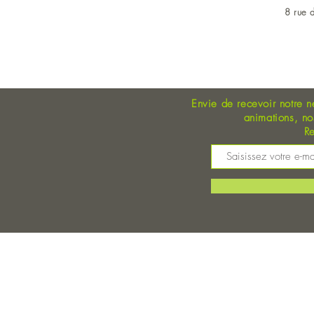
8 rue d
OUVERT DU LUNDI AU 
Envie de recevoir notre n
animations, n
Re
M
©
Magasin Bio Auray - Coopérative Bio - A