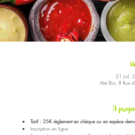
H
21 juil.
Alré Bio, 8 Rue 
À propo
Tarif : 25€ règlement en chèque ou en espèce dema
Inscription en ligne.