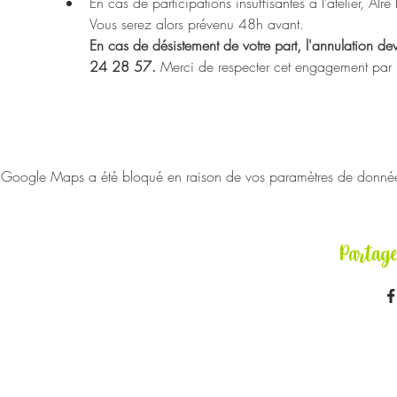
En cas de participations insuffisantes à l’atelier, Alr
Vous serez alors prévenu 48h avant.
En cas de désistement de votre part, l'annulation de
24 28 57. 
Merci de respecter cet engagement par res
Google Maps a été bloqué en raison de vos paramètres de données 
Partag