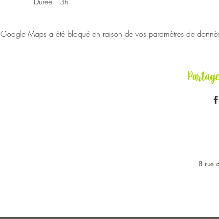
Durée : 3h
Google Maps a été bloqué en raison de vos paramètres de données 
Partag
8 rue d
OUVERT DU LUNDI AU 