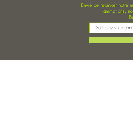
Envie de recevoir notre n
animations, n
Re
M
©
Magasin Bio Auray - Coopérative Bio - A