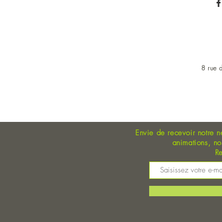
8 rue d
OUVERT DU LUNDI AU 
Envie de recevoir notre n
animations, n
Re