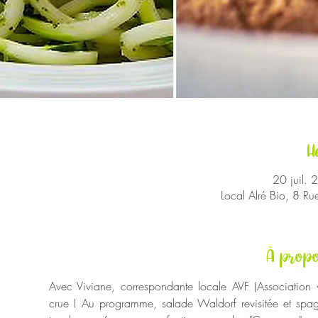
H
20 juil.
Local Alré Bio, 8 R
À propo
Avec Viviane, correspondante locale AVF (Association v
crue ! Au programme, salade Waldorf revisitée et spagh