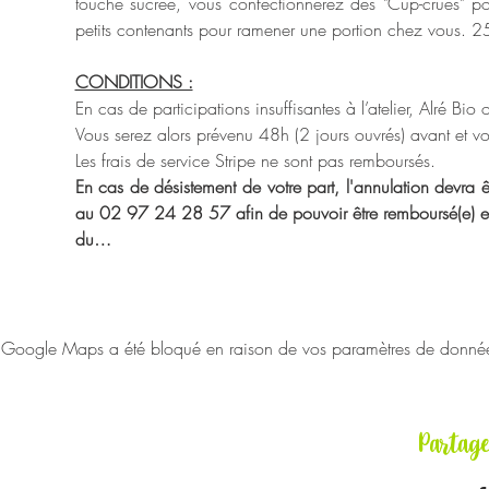
touche sucrée, vous confectionnerez des "Cup-crues" po
petits contenants pour ramener une portion chez vous. 2
CONDITIONS :
En cas de participations insuffisantes à l’atelier, Alré Bio
Vous serez alors prévenu 48h (2 jours ouvrés) avant et vou
Les frais de service Stripe ne sont pas remboursés.
En cas de désistement de votre part, l'annulation devra êt
au 02 97 24 28 57 afin de pouvoir être remboursé(e) en in
du…
Google Maps a été bloqué en raison de vos paramètres de données 
Partag