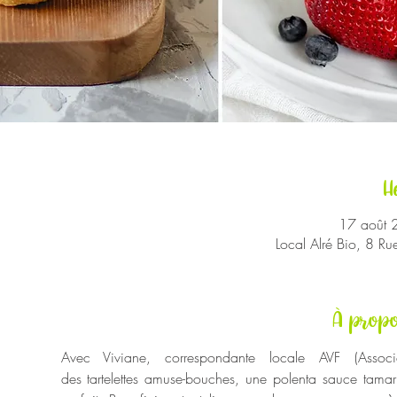
H
17 août 
Local Alré Bio, 8 R
À propo
Avec Viviane, correspondante locale AVF (Associ
des tartelettes amuse-bouches, une polenta sauce tama