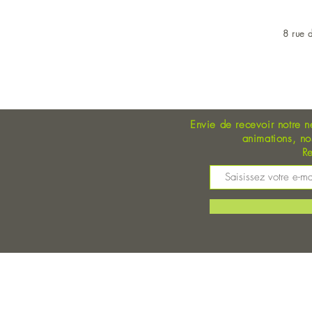
8 rue d
OUVERT DU LUNDI AU 
Envie de recevoir notre n
animations, n
Re
M
©
Magasin Bio Auray - Coopérative Bio - A