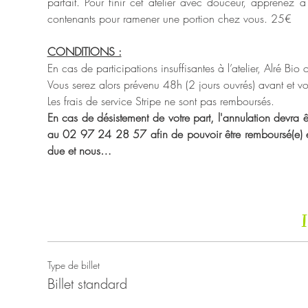
parfait. Pour finir cet atelier avec douceur, apprenez à r
contenants pour ramener une portion chez vous. 25€
CONDITIONS :
En cas de participations insuffisantes à l’atelier, Alré Bio
Vous serez alors prévenu 48h (2 jours ouvrés) avant et vou
Les frais de service Stripe ne sont pas remboursés.
En cas de désistement de votre part, l'annulation devra êt
au 02 97 24 28 57 afin de pouvoir être remboursé(e) en i
due et nous…
I
Type de billet
Billet standard