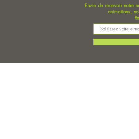
Envie de recevoir notre n
animations, n
Re
M
©
Magasin Bio Auray - Coopérative Bio - A