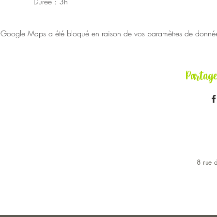
Durée : 3h
Google Maps a été bloqué en raison de vos paramètres de données 
Partag
8 rue d
OUVERT DU LUNDI AU 