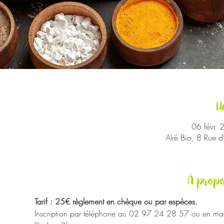
H
06 févr.
Alré Bio, 8 Rue 
À propo
Tarif : 25€ règlement en chèque ou par espèces.
Inscription par téléphone au 02 97 24 28 57 ou en mag