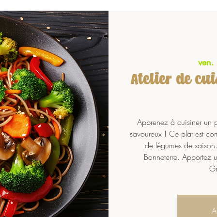
ven.
Atelier de cu
Apprenez à cuisiner un pl
savoureux ! Ce plat est com
de légumes de saison. I
Bonneterre. Apportez u
Gr
A