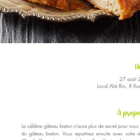
H
27 août 
Local Alré Bio, 8 R
À propo
Le célèbre gâteau breton n’aura plus de secret pour vous
du gâteau breton. Vous repartirez ensuite avec votre réa