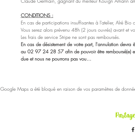
Claude Germain, gagnant du meilleur Kouign Amann a
CONDITIONS :
En cas de participations insuffisantes à l’atelier, Alré Bio
Vous serez alors prévenu 48h (2 jours ouvrés) avant et vou
Les frais de service Stripe ne sont pas remboursés.
En cas de désistement de votre part, l'annulation devra êt
au 02 97 24 28 57 afin de pouvoir être remboursé(e) en in
due et nous ne pourrons pas vou…
Google Maps a été bloqué en raison de vos paramètres de données 
Partag