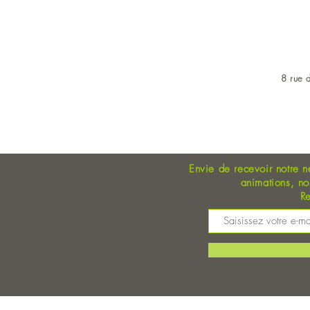
8 rue d
OUVERT DU LUNDI AU 
Envie de recevoir notre n
animations, n
Re