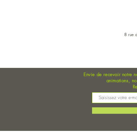
8 rue d
OUVERT DU LUNDI AU 
Envie de recevoir notre n
animations, n
Re