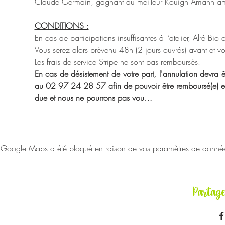
Claude Germain, gagnant du meilleur Kouign Amann a
CONDITIONS :
En cas de participations insuffisantes à l’atelier, Alré Bio
Vous serez alors prévenu 48h (2 jours ouvrés) avant et vou
Les frais de service Stripe ne sont pas remboursés.
En cas de désistement de votre part, l'annulation devra êt
au 02 97 24 28 57 afin de pouvoir être remboursé(e) en in
due et nous ne pourrons pas vou…
Google Maps a été bloqué en raison de vos paramètres de données 
Partag