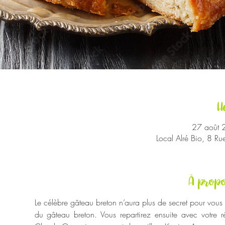
H
27 août 
Local Alré Bio, 8 R
À propo
Le célèbre gâteau breton n’aura plus de secret pour vous
du gâteau breton. Vous repartirez ensuite avec votre réa