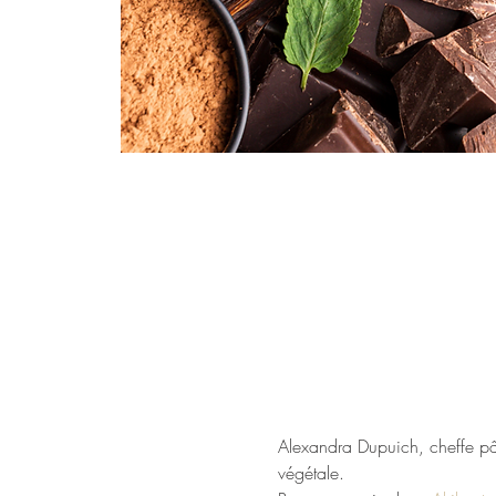
Alexandra Dupuich, cheffe pâtis
végétale.