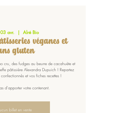
 03 avr.
  |  
Alré Bio
pâtisseries véganes et
ans gluten
cao cru, des fudges au beurre de cacahuète et
ffe pâtissière Alexandra Dupuich ! Repartez
confectionnés et vos fiches recettes !
as d'apporter votre contenant.
ucun billet en vente