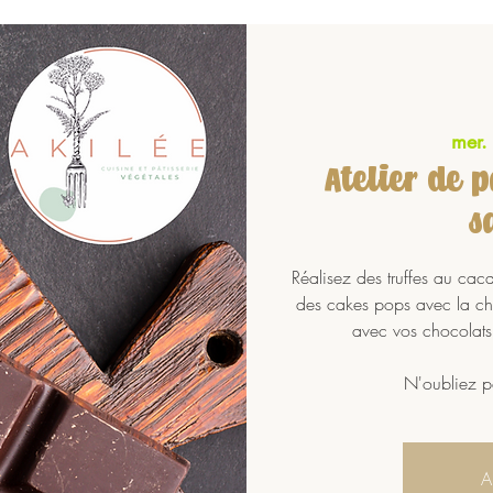
mer.
Atelier de 
s
Réalisez des truffes au ca
des cakes pops avec la che
avec vos chocolats 
N'oubliez p
A