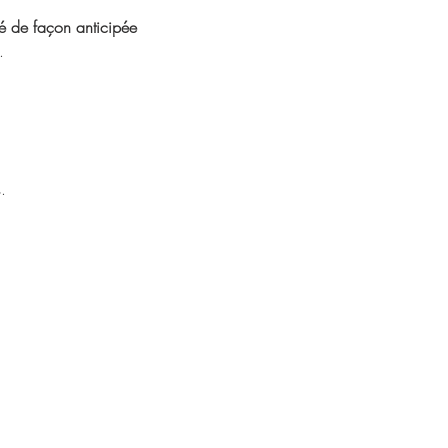
é de façon anticipée 
.
.