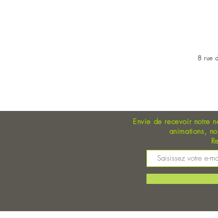
8 rue d
OUVERT DU LUNDI AU 
Envie de recevoir notre n
animations, n
Re