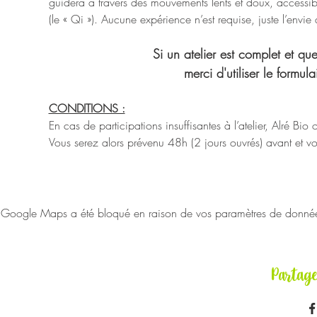
guidera à travers des mouvements lents et doux, accessibles 
(le « Qi »). Aucune expérience n’est requise, juste l’envi
Si un atelier est complet et que
merci d'utiliser le formu
CONDITIONS :
En cas de participations insuffisantes à l’atelier, Alré Bio
Vous serez alors prévenu 48h (2 jours ouvrés) avant et vou
Google Maps a été bloqué en raison de vos paramètres de données 
Partag