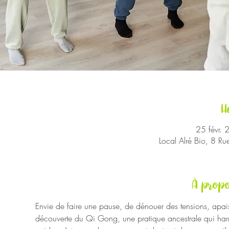
H
25 févr.
Local Alré Bio, 8 R
À propo
Envie de faire une pause, de dénouer des tensions, apaiser
découverte du Qi Gong, une pratique ancestrale qui harmon