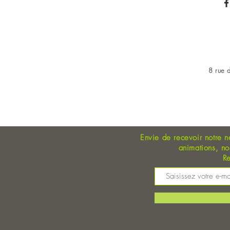
8 rue d
OUVERT DU LUNDI AU 
Envie de recevoir notre n
animations, n
Re