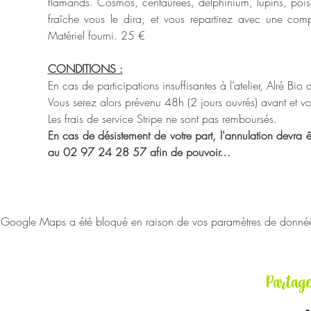
flamands. Cosmos, centaurées, delphinium, lupins, pois 
fraîche vous le dira, et vous repartirez avec une composi
Matériel fourni. 25 €
CONDITIONS :
En cas de participations insuffisantes à l’atelier, Alré Bio
Vous serez alors prévenu 48h (2 jours ouvrés) avant et vou
Les frais de service Stripe ne sont pas remboursés.
En cas de désistement de votre part, l'annulation devra êt
au 02 97 24 28 57 afin de pouvoir…
Google Maps a été bloqué en raison de vos paramètres de données 
Partag