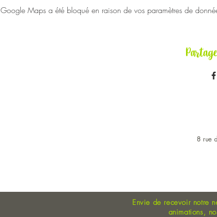
Google Maps a été bloqué en raison de vos paramètres de données 
Partag
8 rue d
OUVERT DU LUNDI AU 
Envie de recevoir notre n
animations, n