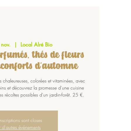
 nov.
  |  
Local Alré Bio
rfumés, thés de fleurs
réconforts d'automne
s chaleureuses, colorées et vitaminées, avec
pins et découvrez la promesse d'une cuisine
es récoltes possibles d'un jardin-forêt. 25 €.
inscriptions sont closes
r d'autres événements