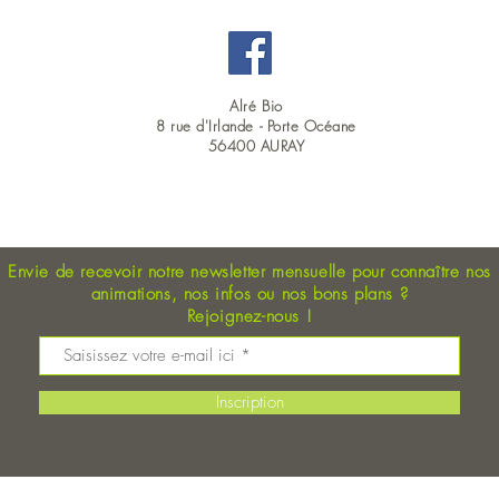
Alré Bio
8 rue d'Irlande -
Porte Océane
56400 AURAY
OUVERT DU LUNDI AU SAMEDI EN CONTINU : 9H00 - 19H00
Envie de recevoir notre newsletter mensuelle pour connaître nos
animations, nos
infos ou nos bons plans
?
Rejoignez-nous !
Inscription