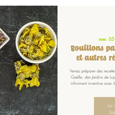
mer. 05
Bouillons pa
et autres 
Venez préparer des recette
Gaëlle, des Jardins de Lu
infiniment inventive avec l
Les 
Voi