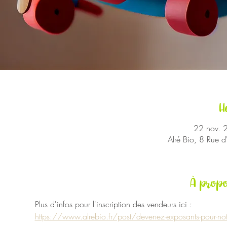
H
22 nov. 
Alré Bio, 8 Rue 
À propo
Plus d'infos pour l'inscription des vendeurs ici :
https://www.alrebio.fr/post/devenez-exposants-pour-notr