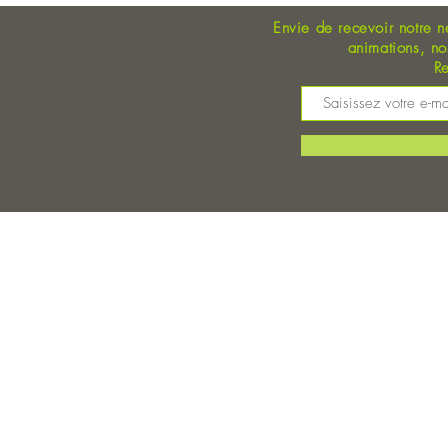
Envie de recevoir notre n
animations, n
Re
M
©
Magasin Bio Auray - Coopérative Bio - A