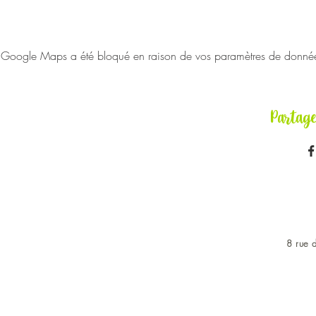
Google Maps a été bloqué en raison de vos paramètres de données 
Partag
8 rue d
OUVERT DU LUNDI AU 