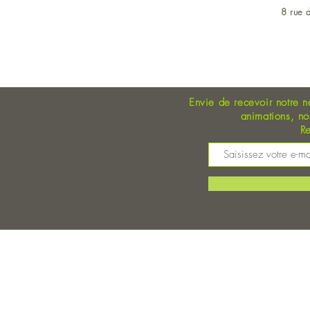
8 rue d
OUVERT DU LUNDI AU 
Envie de recevoir notre n
animations, n
Re
M
©
Magasin Bio Auray - Coopérative Bio - A