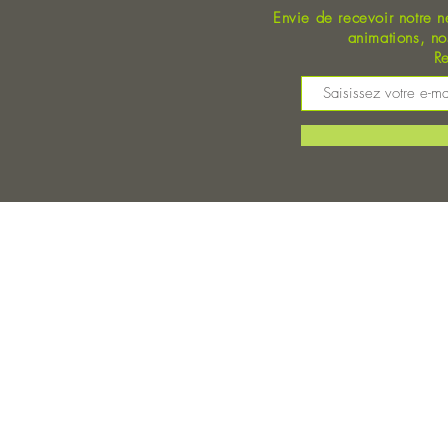
Envie de recevoir notre n
animations, n
Re
M
©
Magasin Bio Auray - Coopérative Bio - A