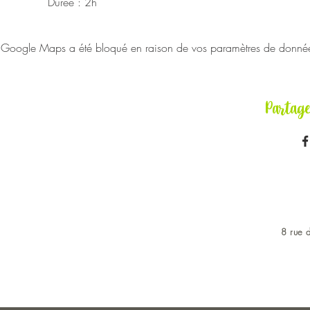
Durée : 2h
Google Maps a été bloqué en raison de vos paramètres de données 
Partag
8 rue d
OUVERT DU LUNDI AU 