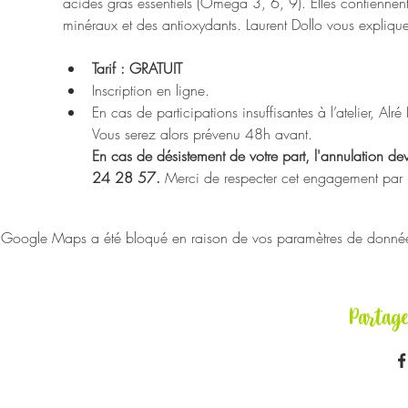
acides gras essentiels (Oméga 3, 6, 9). Elles contiennen
minéraux et des antioxydants. Laurent Dollo vous expliquer
Tarif : GRATUIT
Inscription en ligne.
En cas de participations insuffisantes à l’atelier, Alr
Vous serez alors prévenu 48h avant.
En cas de désistement de votre part, l'annulation de
24 28 57. 
Merci de respecter cet engagement par res
Google Maps a été bloqué en raison de vos paramètres de données 
Partag