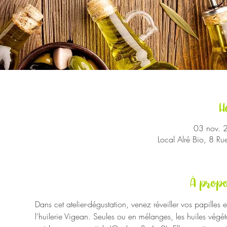
H
03 nov. 
Local Alré Bio, 8 R
À propo
Dans cet atelier-dégustation, venez réveiller vos papilles
l’huilerie Vigean. Seules ou en mélanges, les huiles végét