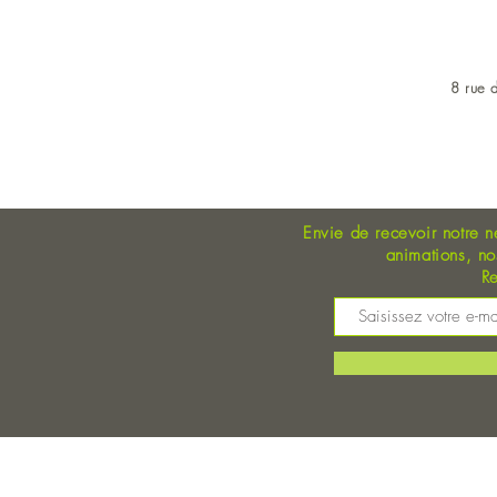
8 rue d
OUVERT DU LUNDI AU 
Envie de recevoir notre n
animations, n
Re
M
©