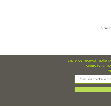
8 rue d
OUVERT DU LUNDI AU 
Envie de recevoir notre n
animations, n
Re