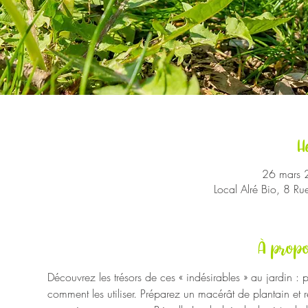
H
26 mars 
Local Alré Bio, 8 R
À propo
Découvrez les trésors de ces « indésirables » au jardin : pl
comment les utiliser. Préparez un macérât de plantain et r