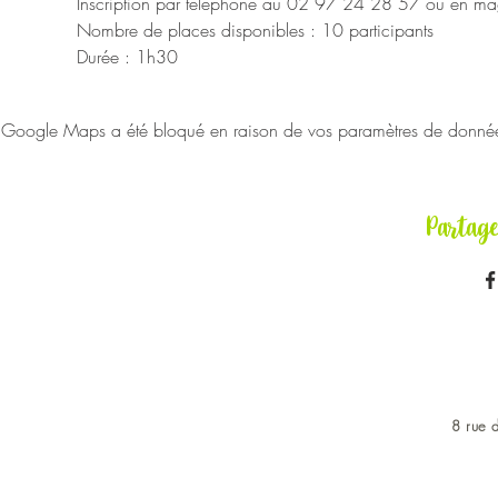
Inscription par téléphone au 02 97 24 28 57 ou en mag
Nombre de places disponibles : 10 participants
Durée : 1h30
Google Maps a été bloqué en raison de vos paramètres de données 
Partag
8 rue d
OUVERT DU LUNDI AU 