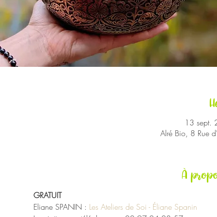
H
13 sept.
Alré Bio, 8 Rue 
À propo
GRATUIT
Eliane SPANIN : 
Les Ateliers de Soi - Éliane Spanin