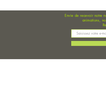
Envie de recevoir notre n
animations, n
Re
M
©
Magasin Bio Auray - Coopérative Bio - A