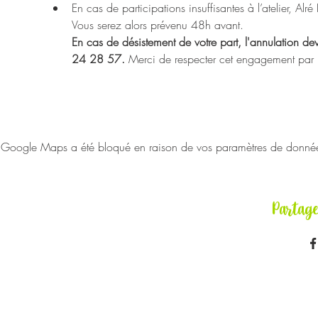
En cas de participations insuffisantes à l’atelier, Alr
Vous serez alors prévenu 48h avant.
En cas de désistement de votre part, l'annulation de
24 28 57. 
Merci de respecter cet engagement par res
Google Maps a été bloqué en raison de vos paramètres de données 
Partag