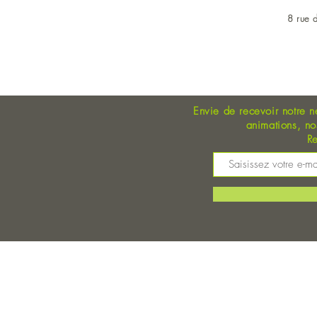
8 rue d
OUVERT DU LUNDI AU 
Envie de recevoir notre n
animations, n
Re
M
©
Magasin Bio Auray - Coopérative Bio - A