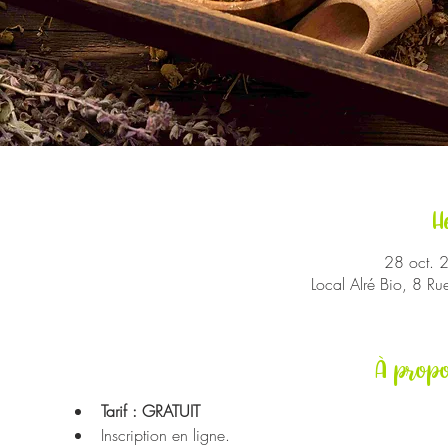
H
28 oct. 
Local Alré Bio, 8 R
À propo
Tarif : GRATUIT
Inscription en ligne.