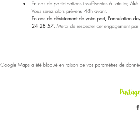
En cas de participations insuffisantes à l’atelier, Alr
Vous serez alors prévenu 48h avant.
En cas de désistement de votre part, l'annulation de
24 28 57. 
Merci de respecter cet engagement par res
Google Maps a été bloqué en raison de vos paramètres de données 
Partag