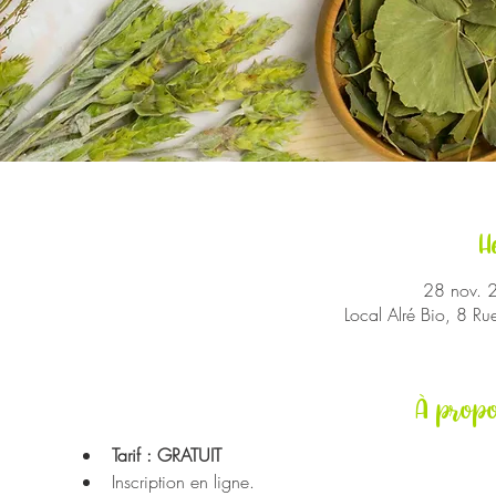
H
28 nov. 
Local Alré Bio, 8 R
À propo
Tarif : GRATUIT
Inscription en ligne.