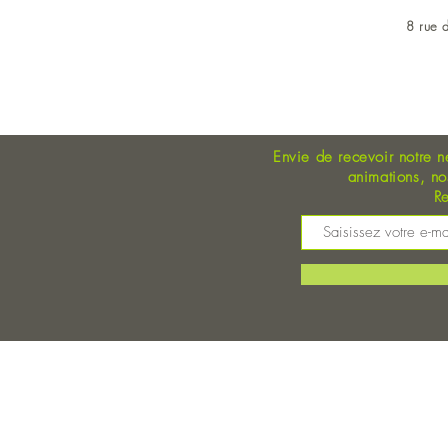
8 rue d
OUVERT DU LUNDI AU 
Envie de recevoir notre n
animations, n
Re
M
©
Magasin Bio Auray - Coopérative Bio - A