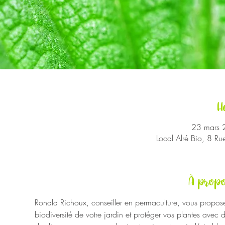
H
23 mars 
Local Alré Bio, 8 R
À propo
Ronald Richoux, conseiller en permaculture, vous prop
biodiversité de votre jardin et protéger vos plantes avec