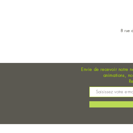
8 rue d
OUVERT DU LUNDI AU 
Envie de recevoir notre n
animations, n
Re
M