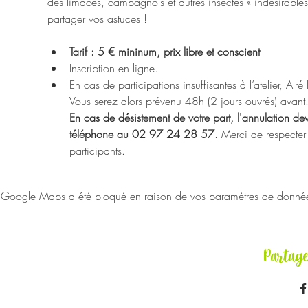
des limaces, campagnols et autres insectes « indésirables
partager vos astuces !
Tarif : 5 € mininum, prix libre et conscient
Inscription en ligne.
En cas de participations insuffisantes à l’atelier, Alr
Vous serez alors prévenu 48h (2 jours ouvrés) avant
En cas de désistement de votre part, l'annulation devr
téléphone au 02 97 24 28 57. 
Merci de respecter 
participants.
Google Maps a été bloqué en raison de vos paramètres de données 
Partag