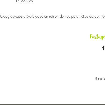
Durée : 2h
Google Maps a été bloqué en raison de vos paramètres de données 
Partag
8 rue d
OUVERT DU LUNDI AU 