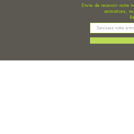
Envie de recevoir notre n
animations, n
Re
M
©
Magasin Bio Auray - Coopérative Bio - A