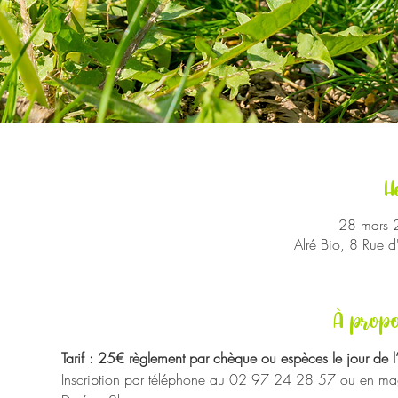
H
28 mars 
Alré Bio, 8 Rue 
À propo
Tarif : 25€ règlement par chèque ou espèces le jour de l
Inscription par téléphone au 02 97 24 28 57 ou en mag