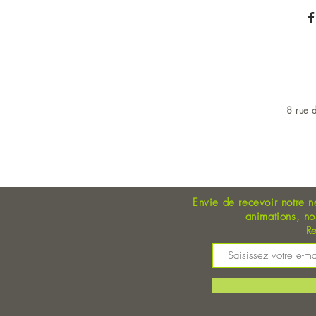
8 rue d
OUVERT DU LUNDI AU 
Envie de recevoir notre n
animations, n
Re