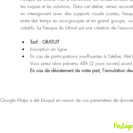
les risques et les solutions. Dans cet atelier, venez recon
en interagissant avec des supports visuels (cartes, fresque
entre des temps en sous-groupes et en grand groupe, vou
créatifs. La Fresque du Littoral est une création de l’asso
Tarif : GRATUIT
Inscription en ligne.
En cas de participations insuffisantes à l’atelier, Alr
Vous serez alors prévenu 48h (2 jours ouvrés) avant
En cas de désistement de votre part, l'annulation de
Google Maps a été bloqué en raison de vos paramètres de données 
Partag