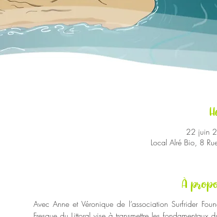
H
22 juin 
Local Alré Bio, 8 R
À propo
Avec Anne et Véronique de l’association Surfrider Found
Fresque du Littoral vise à transmettre les fondamentaux du