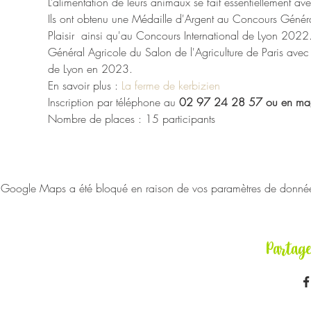
L’alimentation de leurs animaux se fait essentiellement av
Ils ont obtenu une Médaille d'Argent au Concours Généra
Plaisir  ainsi qu'au Concours International de Lyon 202
Général Agricole du Salon de l'Agriculture de Paris avec 
de Lyon en 2023.
En savoir plus : 
La ferme de kerbizien
Inscription par téléphone au 
02 97 24 28 57 ou en mag
Nombre de places : 15 participants
Google Maps a été bloqué en raison de vos paramètres de données 
Partag