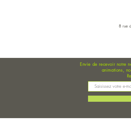
8 rue d
OUVERT DU LUNDI AU 
Envie de recevoir notre n
animations, n
Re
M
©