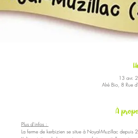
H
13 avr. 
Alré Bio, 8 Rue 
À propo
Plus d'infos : 
La ferme de kerbizien se situe à Noyal-Muzillac depuis 20