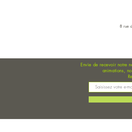
8 rue d
OUVERT DU LUNDI AU 
Envie de recevoir notre n
animations, n
Re
M
©