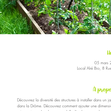
H
05 mars 
Local Alré Bio, 8 R
À propo
Découvrez la diversité des structures à installer dans un j
dans la Drôme. Découvrez comment ajouter une dimension v