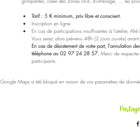
grimpantes, créer des zones chill, d’ombrage, … les possib
Tarif : 5 € minimum, prix libre et conscient. 
Inscription en ligne.
En cas de participations insuffisantes à l’atelier, Alr
Vous serez alors prévenu 48h (2 jours ouvrés) avant
En cas de désistement de votre part, l'annulation devr
téléphone au 02 97 24 28 57. 
Merci de respecter 
participants.
Google Maps a été bloqué en raison de vos paramètres de données 
Partag