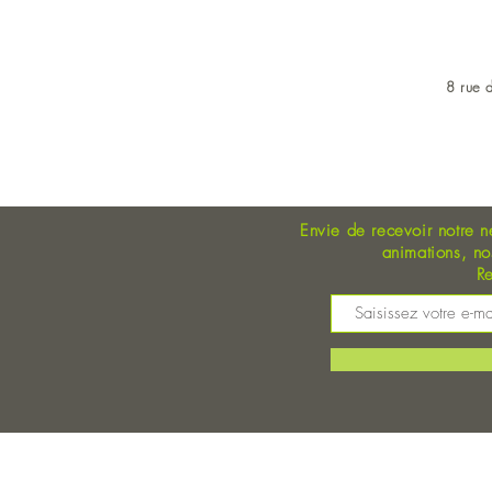
8 rue d
OUVERT DU LUNDI AU 
Envie de recevoir notre n
animations, n
Re
M
©