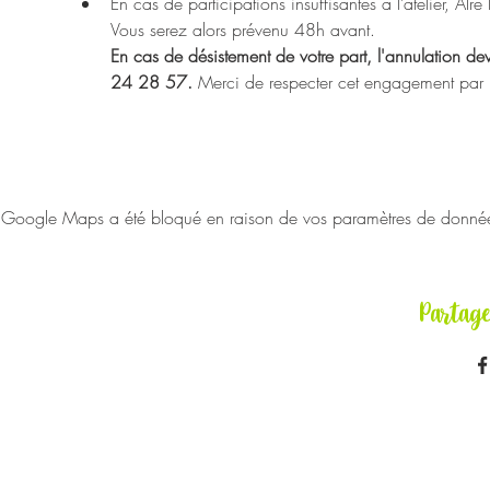
En cas de participations insuffisantes à l’atelier, Alr
Vous serez alors prévenu 48h avant.
En cas de désistement de votre part, l'annulation de
24 28 57. 
Merci de respecter cet engagement par res
Google Maps a été bloqué en raison de vos paramètres de données 
Partag