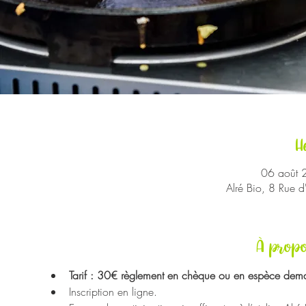
H
06 août 
Alré Bio, 8 Rue 
À propo
Tarif : 30€ règlement en chèque ou en espèce dema
Inscription en ligne.