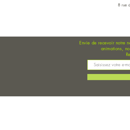
8 rue d
OUVERT DU LUNDI AU 
Envie de recevoir notre n
animations, n
Re
M
©
Magasin Bio Auray - Coopérative Bio - A