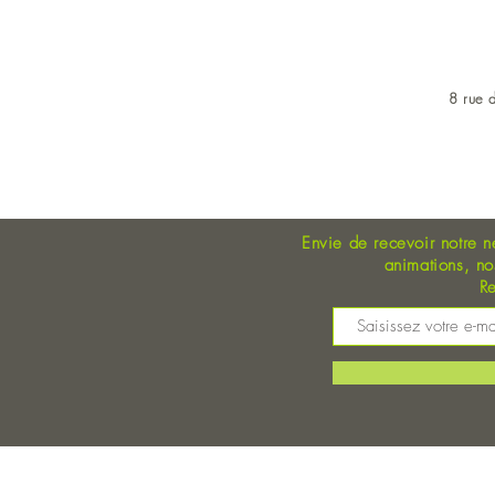
8 rue d
OUVERT DU LUNDI AU 
Envie de recevoir notre n
animations, n
Re
M
©