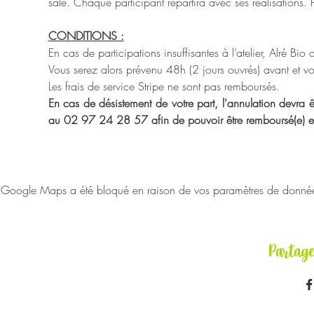
salé. Chaque participant repartira avec ses réalisations. 
CONDITIONS :
En cas de participations insuffisantes à l’atelier, Alré Bio
Vous serez alors prévenu 48h (2 jours ouvrés) avant et vou
Les frais de service Stripe ne sont pas remboursés.
En cas de désistement de votre part, l'annulation devra êt
au 02 97 24 28 57 afin de pouvoir être remboursé(e) en in
Google Maps a été bloqué en raison de vos paramètres de données 
Partag