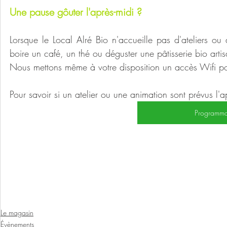
Une pause gôuter l'après-midi ?
Lorsque le Local Alré Bio n'accueille pas d'ateliers ou 
boire un café, un thé ou déguster une pâtisserie bio arti
Nous mettons même à votre disposition un accès Wifi pou
Pour savoir si un atelier ou une animation sont prévus l'a
Programmat
Le magasin
Évènements