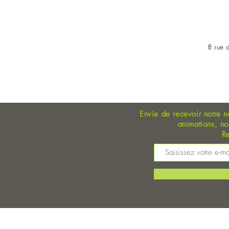
8 rue d
OUVERT DU LUNDI AU 
Les Algues locales Ti Bezhin sont à
Alre Bio !
Envie de recevoir notre n
animations, n
Re
M
©