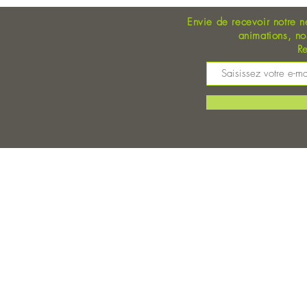
Envie de recevoir notre n
animations, n
Re
M
©
Magasin Bio Auray - Coopérative Bio - A