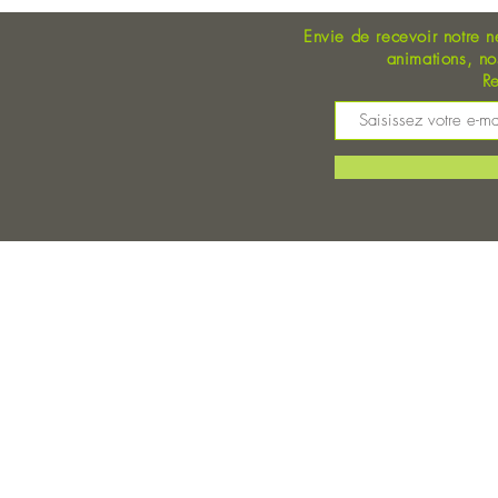
Envie de recevoir notre n
animations, n
Re
M
©
Magasin Bio Auray - Coopérative Bio - A