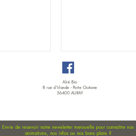
Alré Bio
8 rue d'Irlande -
Porte Océane
56400 AURAY
OUVERT DU LUNDI AU SAMEDI EN CONTINU : 9H00 - 19H00
a Joie et Participez
Un cadeau à gagner chaque sema
 collaborative !
grâce aux cadeaux de l'Avent !
Envie de recevoir notre newsletter mensuelle pour connaître nos
animations, nos
infos ou nos bons plans
?