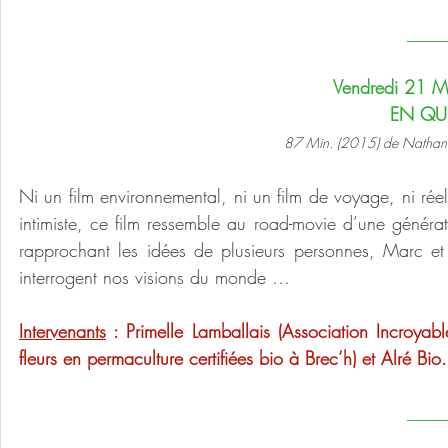
____
Vendredi 21 M
EN QU
87 Min. (2015) de Nathana
Ni un film environnemental, ni un film de voyage, ni réel
intimiste, ce film ressemble au road-movie d’une génér
rapprochant les idées de plusieurs personnes, Marc et 
interrogent nos visions du monde …
Intervenants
 : Primelle Lamballais (Association Incroyab
fleurs en permaculture certifiées bio à Brec’h) et Alré Bio.
____