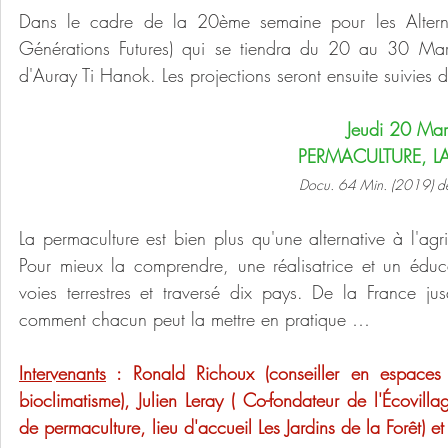
Dans le cadre de la 20ème semaine pour les Alterna
Générations Futures) qui se tiendra du 20 au 30 Mars
d'Auray Ti Hanok. Les projections seront ensuite suivies
Jeudi 20 Ma
PERMACULTURE, L
Docu. 64 Min. (2019) de
La permaculture est bien plus qu'une alternative à l'agr
Pour mieux la comprendre, une réalisatrice et un éduc
voies terrestres et traversé dix pays. De la France jus
comment chacun peut la mettre en pratique …
Intervenants
 : Ronald Richoux (conseiller en 
espaces 
bioclimatisme), Julien Leray ( Co-fondateur de l'Écovill
de permaculture, lieu d'accueil Les Jardins de la Forêt) et