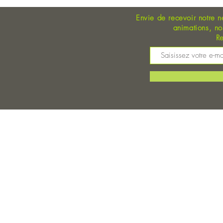
Envie de recevoir notre n
animations, n
Re
M
©
Magasin Bio Auray - Coopérative Bio - A