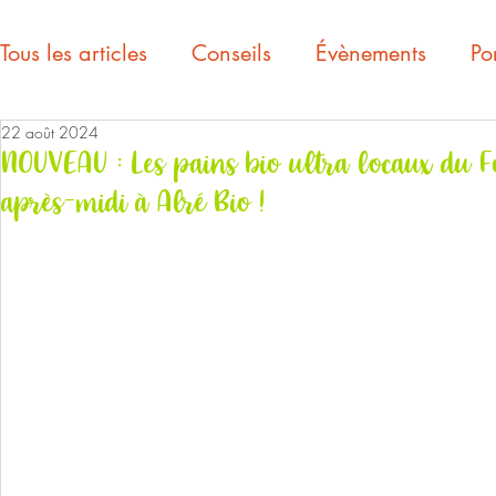
Tous les articles
Conseils
Évènements
Por
22 août 2024
NOUVEAU : Les pains bio ultra locaux du Fou
après-midi à Alré Bio !